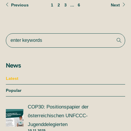
Previous
1
2
3
…
6
Next
News
Latest
Popular
COP30: Positionspapier der
österreichischen UNFCCC-
Jugenddelegierten
10.11.2025