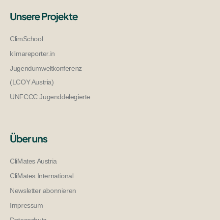
Unsere Projekte
ClimSchool
klimareporter.in
Jugendumweltkonferenz
(LCOY Austria)
UNFCCC Jugenddelegierte
Über uns
CliMates Austria
CliMates International
Newsletter abonnieren
Impressum
Datenschutz